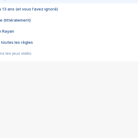
 a 13 ans (et vous l'avez ignoré)
e (littéralement)
im Rayan
 toutes les règles
s les jeux vidéo
us choquant de Rockstar ? - Le scandale BULLY
e plus moche de Steam
du RÊVE tourne au CAUCHEMAR
pendant 8 heures
it… à tort
umiliés par un jeu vidéo
ire - Final Fantasy 8