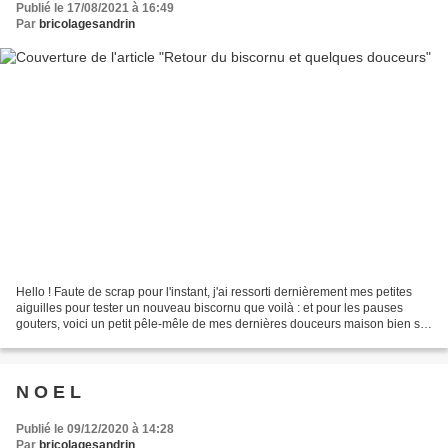
Publié le 17/08/2021 à 16:49
Par
bricolagesandrin
Hello ! Faute de scrap pour l'instant, j'ai ressorti dernièrement mes petites
aiguilles pour tester un nouveau biscornu que voilà : et pour les pauses
gouters, voici un petit pêle-mêle de mes dernières douceurs maison bien sur
!! A bientot ! Biz de S...
N O E L
Publié le 09/12/2020 à 14:28
Par
bricolagesandrin