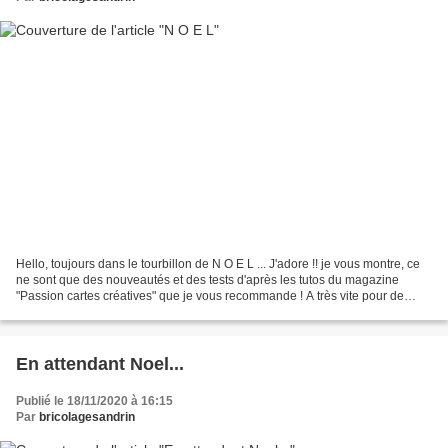
Hello, toujours dans le tourbillon de N O E L ... J'adore !! je vous montre, ce
ne sont que des nouveautés et des tests d'après les tutos du magazine
"Passion cartes créatives" que je vous recommande ! A très vite pour de
prochaines cartes et autres bricolages...
En attendant Noel...
Publié le 18/11/2020 à 16:15
Par
bricolagesandrin