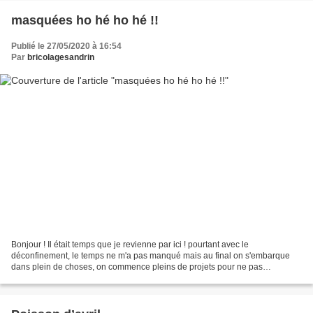
masquées ho hé ho hé !!
Publié le 27/05/2020 à 16:54
Par
bricolagesandrin
Bonjour ! Il était temps que je revienne par ici ! pourtant avec le
déconfinement, le temps ne m'a pas manqué mais au final on s'embarque
dans plein de choses, on commence pleins de projets pour ne pas
s'ennuyer... broderies, couture, cuisine, sport maison...