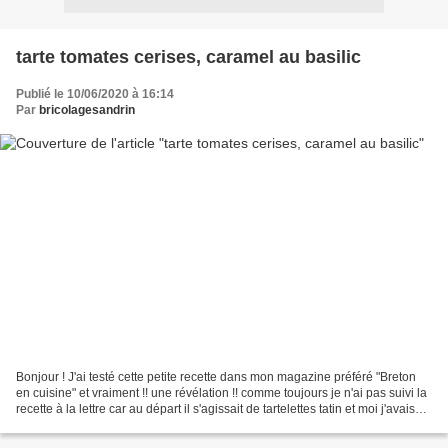
tarte tomates cerises, caramel au basilic
Publié le 10/06/2020 à 16:14
Par
bricolagesandrin
Bonjour ! J'ai testé cette petite recette dans mon magazine préféré "Breton
en cuisine" et vraiment !! une révélation !! comme toujours je n'ai pas suivi la
recette à la lettre car au départ il s'agissait de tartelettes tatin et moi j'avais
envie de tester...