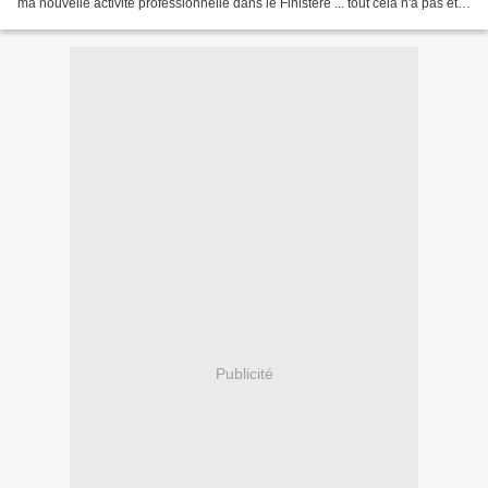
ma nouvelle activité professionnelle dans le Finistère ... tout cela n'a pas été
de tout repos et a surtout pris tout...
Publicité