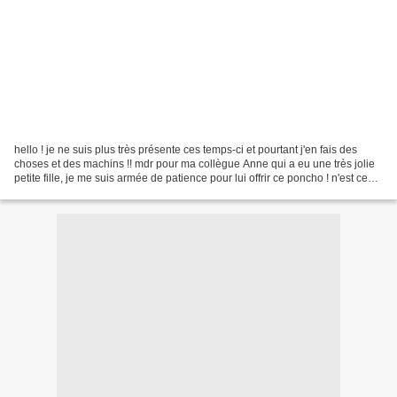
hello ! je ne suis plus très présente ces temps-ci et pourtant j'en fais des
choses et des machins !! mdr pour ma collègue Anne qui a eu une très jolie
petite fille, je me suis armée de patience pour lui offrir ce poncho ! n'est ce
pas qu'il est adorable...