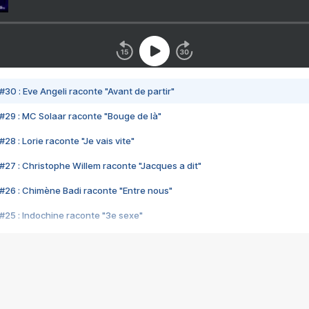
#30 : Eve Angeli raconte "Avant de partir"
#29 : MC Solaar raconte "Bouge de là"
28 : Lorie raconte "Je vais vite"
#27 : Christophe Willem raconte "Jacques a dit"
#26 : Chimène Badi raconte "Entre nous"
#25 : Indochine raconte "3e sexe"
#24 : Zaho raconte "C'est chelou"
#23 : Patrick Bruel raconte "Au café des délices"
#22 : Kyo raconte "Le chemin"