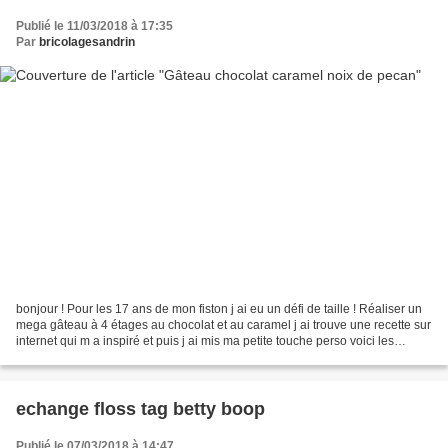
Publié le 11/03/2018 à 17:35
Par
bricolagesandrin
bonjour ! Pour les 17 ans de mon fiston j ai eu un défi de taille ! Réaliser un
mega gâteau à 4 étages au chocolat et au caramel j ai trouve une recette sur
internet qui m a inspiré et puis j ai mis ma petite touche perso voici les
photos Et maintenant...
echange floss tag betty boop
Publié le 07/03/2018 à 14:47