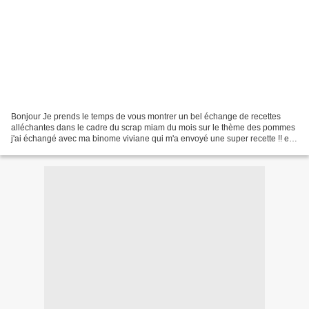
Bonjour Je prends le temps de vous montrer un bel échange de recettes
alléchantes dans le cadre du scrap miam du mois sur le thème des pommes
j'ai échangé avec ma binome viviane qui m'a envoyé une super recette !! et
voici ma participation : et pour la...