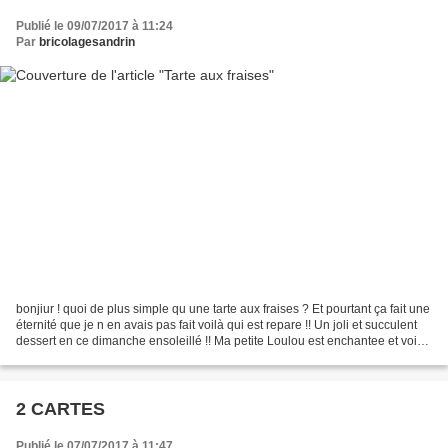
Publié le 09/07/2017 à 11:24
Par
bricolagesandrin
bonjiur ! quoi de plus simple qu une tarte aux fraises ? Et pourtant ça fait une
éternité que je n en avais pas fait voilà qui est repare !! Un joli et succulent
dessert en ce dimanche ensoleillé !! Ma petite Loulou est enchantee et voici
son plus beau...
2 CARTES
Publié le 07/07/2017 à 11:47