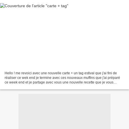
Hello ! me revoici avec une nouvelle carte + un tag estival que j'ai fini de
réaliser ce wek end je termine avec ces nouveaux muffins que j'ai préparé
ce week end et je partage avec vous une nouvelle recette que je vous
conseille !! à bientot et portez...