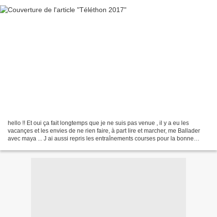
hello !! Et oui ça fait longtemps que je ne suis pas venue , il y a eu les
vacançes et les envies de ne rien faire, à part lire et marcher, me Ballader
avec maya ... J ai aussi repris les entraînements courses pour la bonne
cause , dimanche je vais courir...