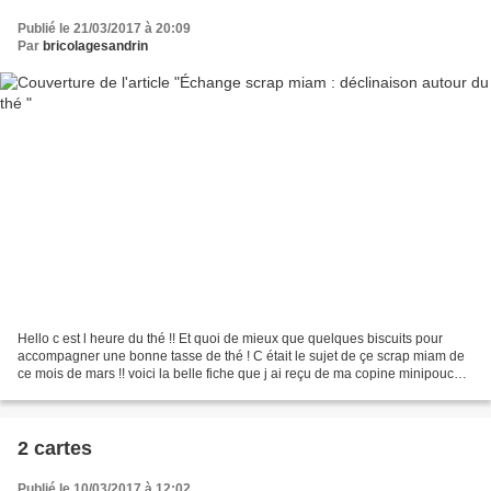
Publié le 21/03/2017 à 20:09
Par
bricolagesandrin
Hello c est l heure du thé !! Et quoi de mieux que quelques biscuits pour
accompagner une bonne tasse de thé ! C était le sujet de çe scrap miam de
ce mois de mars !! voici la belle fiche que j ai reçu de ma copine minipouce :
Accompagné de çe joli tag...
2 cartes
Publié le 10/03/2017 à 12:02