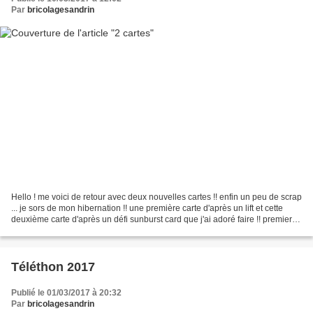
Par
bricolagesandrin
Hello ! me voici de retour avec deux nouvelles cartes !! enfin un peu de scrap
... je sors de mon hibernation !! une première carte d'après un lift et cette
deuxième carte d'après un défi sunburst card que j'ai adoré faire !! premier
essai ... soyez indulgents...
Téléthon 2017
Publié le 01/03/2017 à 20:32
Par
bricolagesandrin