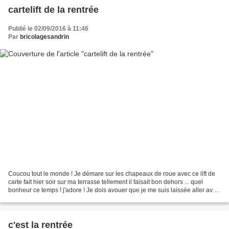
cartelift de la rentrée
Publié le 02/09/2016 à 11:46
Par
bricolagesandrin
Coucou tout le monde ! Je démare sur les chapeaux de roue avec ce lift de
carte fait hier soir sur ma terrasse tellement il faisait bon dehors ... quel
bonheur ce temps ! j'adore ! Je dois avouer que je me suis laissée aller avec
mes nouvelles encres...
c'est la rentrée