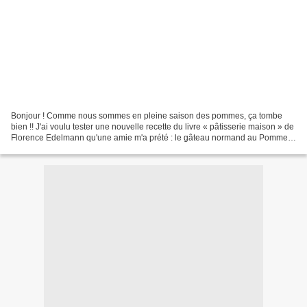
Bonjour ! Comme nous sommes en pleine saison des pommes, ça tombe
bien !! J'ai voulu tester une nouvelle recette du livre « pâtisserie maison » de
Florence Edelmann qu'une amie m'a prété : le gâteau normand au Pommes !
Avec ce déliceux gâteau fondant,...