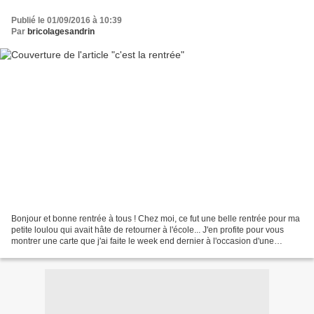
Publié le 01/09/2016 à 10:39
Par
bricolagesandrin
Bonjour et bonne rentrée à tous ! Chez moi, ce fut une belle rentrée pour ma
petite loulou qui avait hâte de retourner à l'école... J'en profite pour vous
montrer une carte que j'ai faite le week end dernier à l'occasion d'une
crémaillère : Belle journée...