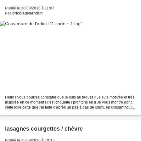
Publié le 16/09/2016 à 11:07
Par
bricolagesandrin
Hello ! Vous pourrez constater que je suis au taquet !! Je suis motivée et très
inspirée en ce moment ! c'est chouette ! profitons en !! Je vous montre donc
cette jolie carte que j'ai faite d'après un pas à pas de cindy, en utilisant tout
bétement une...
lasagnes courgettes / chèvre
Publié le 15/09/2016 à 10:15