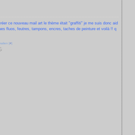
réer ce nouveau mail art le thème était "graffiti" je me suis donc aid
ues fluos, feutres, tampons, encres, taches de peinture et voilà !! q
alien [
#
]