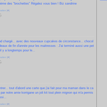
hème des "brochettes" Régalez vous bien ! Biz sandrine
alien [
#
]
nd chargé... avec des nouveaux cupcakes de circonstance... chocol
deaux de fin d'année pour les maitresses : J'ai terminé aussi une pet
l y a longtemps pour le...
alien [
#
]
rer... tout d'abord une carte que j'ai fait pour ma maman dans le ca
 par notre amie korrigane un joli kit tout plein mignon qui m'a permis
ssi...
alien [
#
]