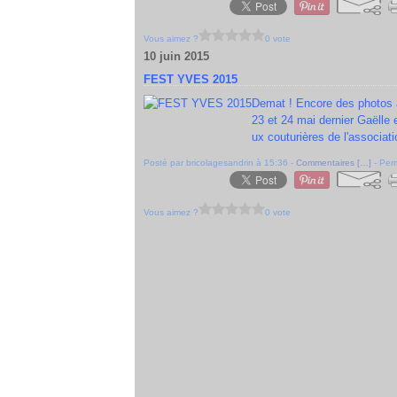
Vous aimez ?
0 vote
10 juin 2015
FEST YVES 2015
Demat ! Encore des photos à
23 et 24 mai dernier Gaëlle
ux couturières de l'associat
Posté par bricolagesandrin à 15:36 -
Commentaires [
…
]
- Perm
Vous aimez ?
0 vote