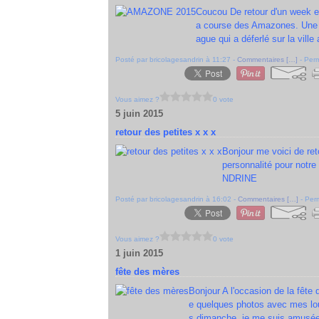
Coucou De retour d'un week e
a course des Amazones. Une ma
ague qui a déferlé sur la ville a
Posté par bricolagesandrin à 11:27 -
Commentaires [
…
]
- Perm
Vous aimez ?
0 vote
5 juin 2015
retour des petites x x x
Bonjour me voici de ret
personnalité pour notre
NDRINE
Posté par bricolagesandrin à 16:02 -
Commentaires [
…
]
- Perm
Vous aimez ?
0 vote
1 juin 2015
fête des mères
Bonjour A l'occasion de la fête
e quelques photos avec mes loul
s dimanche, je me suis amusée 