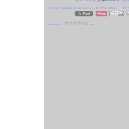
Posté par bricolagesandrin à 11:21 -
Commentaires [
…
]
- Perm
Vous aimez ?
0 vote