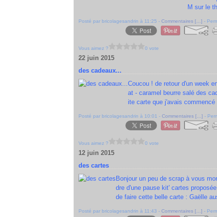
M sur le t
Posté par bricolagesandrin à 11:25 -
Commentaires [
…
]
- Perm
Vous aimez ?
0 vote
22 juin 2015
des cadeaux...
Coucou ! de retour d'un week e
at - caramel beurre salé des ca
ite carte que j'avais commencé i
Posté par bricolagesandrin à 10:01 -
Commentaires [
…
]
- Perm
Vous aimez ?
0 vote
12 juin 2015
des cartes
Bonjour un peu de scrap à vous mont
dre d'une pause kit' cartes proposée
de faire cette belle carte : Gaëlle au
Posté par bricolagesandrin à 11:43 -
Commentaires [
…
]
- Perm