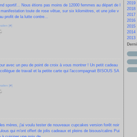
2019
M
Fé
Ju
S
D
nd sportif... Nous étions pas moins de 12000 femmes au départ de l
2018
Av
Ja
Ju
A
N
D
nifestation toute de rose vêtue, sur six kilomètres, et une jolie v
2017
M
Fé
Ju
A
D
u profit de la lutte contre...
2016
Fé
Ja
M
M
S
D
alien [
#
]
2015
Ja
Av
Av
Ju
N
D
2014
M
Fé
Ju
O
N
D
2013
Fé
Ja
M
S
O
N
D
M
Ju
S
O
N
D
Dern
Fé
Ju
A
S
O
N
Ja
M
Ju
A
S
O
Av
Ju
Ju
A
S
our avec un peu de point de croix à vous montrer ! Un petit cadeau
M
M
Ju
Ju
A
 collègue de travail et la petite carte qui l'accompagnait BISOUS SA
Fé
Av
M
M
Ju
Ja
M
Av
Av
Ju
Fé
M
M
M
alien [
#
]
Ja
Fé
Fé
Av
Ja
Ja
M
Fé
 des mères, j'ai voulu tester de nouveaux cupcakes version forêt noir
ous qui m'ont offert de jolis cadeaux et pleins de bisous/calins Pui
à cuisiner une noix de...