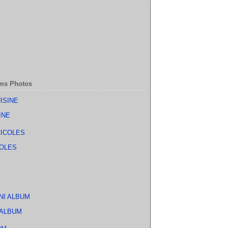
ms Photos
INE
OLES
 ALBUM