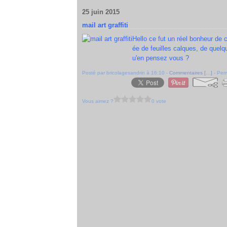
25 juin 2015
mail art graffiti
Hello ce fut un réel bonheur de c
ée de feuilles calques, de quelq
u'en pensez vous ?
Posté par bricolagesandrin à 16:10 -
Commentaires [
…
]
- Perm
Vous aimez ?
0 vote