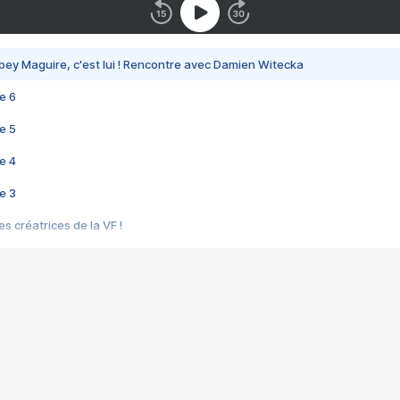
bey Maguire, c'est lui ! Rencontre avec Damien Witecka
e 6
e 5
e 4
e 3
s créatrices de la VF !
e 2
e 1
e Mektoub My Love arrive enfin ! Rencontre avec Shaïn Boumedine et Sal
i : après Toni en famille
elle réalise le bouleversant Dites lui que je l'aime