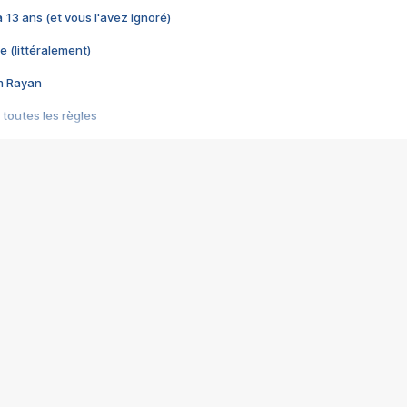
 a 13 ans (et vous l'avez ignoré)
e (littéralement)
im Rayan
 toutes les règles
s les jeux vidéo
us choquant de Rockstar ? - Le scandale BULLY
e plus moche de Steam
du RÊVE tourne au CAUCHEMAR
pendant 8 heures
it… à tort
umiliés par un jeu vidéo
ire - Final Fantasy 8